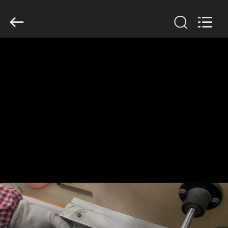
©
2018
-
2026
Hefei
Minsing
Automotive
Electronic
家
Co.,
Ltd..
All
Rights
Reserved.
プ
ロ
ダ
ク
ト
私