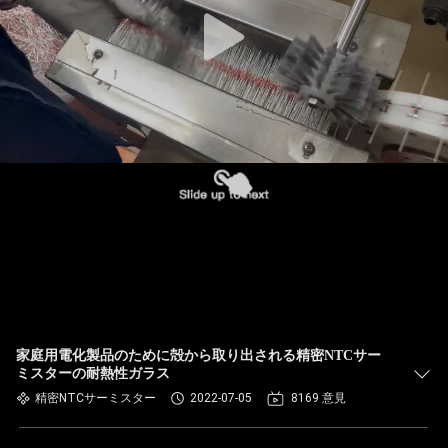
達
に
つ
い
て
工
場
旅
行
家庭用電化製品のために殻から取り出される精密NTCサー
ミスターの耐熱性ガラス
精密NTCサーミスター
2022-07-05
8169 意見
品