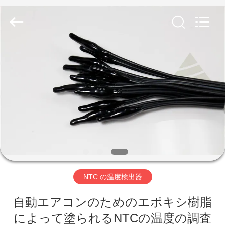
©
2018
-
2026
Hefei
Minsing
Automotive
Electronic
家
Co.,
Ltd..
All
Rights
Reserved.
プ
ロ
ダ
ク
ト
NTC の温度検出器
自動エアコンのためのエポキシ樹脂
私
によって塗られるNTCの温度の調査