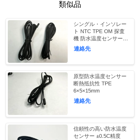
質
類似品
管
シングル・インソレー
理
ト NTC TPE OM 探査
機 防水温度センサー 6
X 5 X 15mm
連絡先
私
達
に
原型防水温度センサー
断熱抵抗性 TPE
連
6×5×15mm
絡
連絡先
し
な
信頼性の高い防水温度
センサー ±0.5C精度
さ