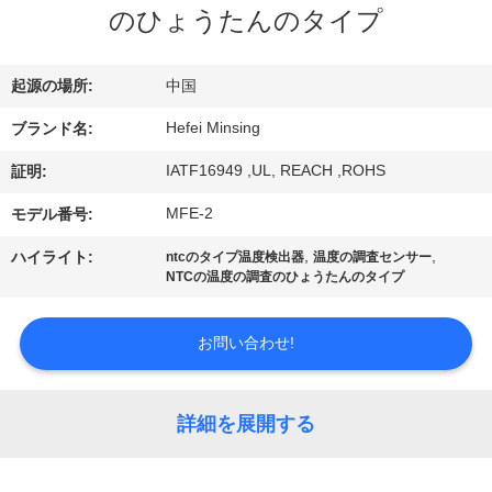
達
のひょうたんのタイプ
に
つ
起源の場所:
中国
い
Hefei Minsing
ブランド名:
て
IATF16949 ,UL, REACH ,ROHS
証明:
MFE-2
モデル番号:
工
,
,
ハイライト:
ntcのタイプ温度検出器
温度の調査センサー
NTCの温度の調査のひょうたんのタイプ
場
旅
お問い合わせ!
行
詳細を展開する
品