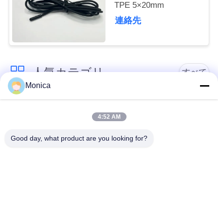
TPE 5×20mm
い
連絡先
ニ
ュ
人気カテゴリ
すべて
Monica
ー
精密NTCサーミスタ
エポキシのサーミス
ス
ー
ター
4:52 AM
Good day, what product are you looking for?
引
ガラスによって内部
に閉じ込められる
NTC の温度検出器
用
NTCのサーミスター
を
医学の温度検出器
薄膜のサーミスター
要